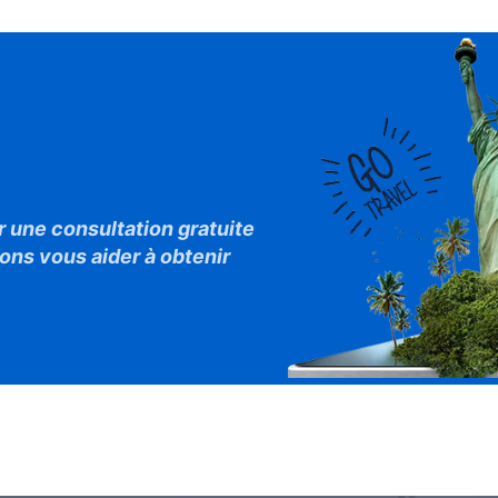
r Votre
age ?
une consultation gratuite
ns vous aider à obtenir
.